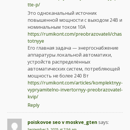
tte-p/
Это одноканальный источник
повышенной мощности с выходом 24В и
номинальным током 10А
https://rumikont.com/preobrazovateli/chas
totnyye
Его главная задача — энергоснабжение
аппаратуры локальной автоматики,
устройств распределённых
автоматических систем, потребляющей
мощность не более 240 Вт
https://rumikont.com/articles/komplektnyy-
vypryamitelno-invertornyy-preobrazovatel-
kvip/
Reply
poiskovoe seo v moskve_gten
says:
September 5, 2025 at 7:56 am