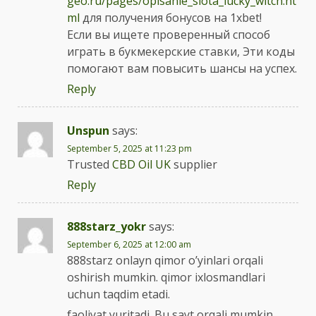
geo.ru/pages/opisanie_slota_lucky_witch.ht
ml
для получения бонусов на 1xbet!
Если вы ищете проверенный способ
играть в букмекерские ставки, Эти коды
помогают вам повысить шансы на успех.
Reply
Unspun
says:
September 5, 2025 at 11:23 pm
Trusted
CBD Oil UK
supplier
Reply
888starz_yokr
says:
September 6, 2025 at 12:00 am
888starz onlayn qimor o’yinlari orqali
oshirish mumkin. qimor ixlosmandlari
uchun taqdim etadi.
faoliyat yuritadi. Bu sayt orqali mumkin.