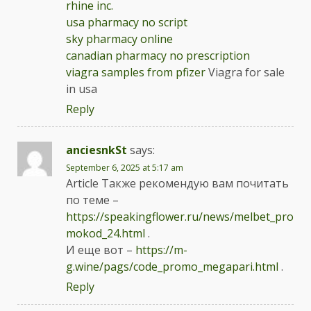
rhine inc.
usa pharmacy no script
sky pharmacy online
canadian pharmacy no prescription
viagra samples from pfizer
Viagra for sale
in usa
Reply
anciesnkSt
says:
September 6, 2025 at 5:17 am
Article Также рекомендую вам почитать
по теме –
https://speakingflower.ru/news/melbet_pro
mokod_24.html
.
И еще вот –
https://m-
g.wine/pags/code_promo_megapari.html
.
Reply