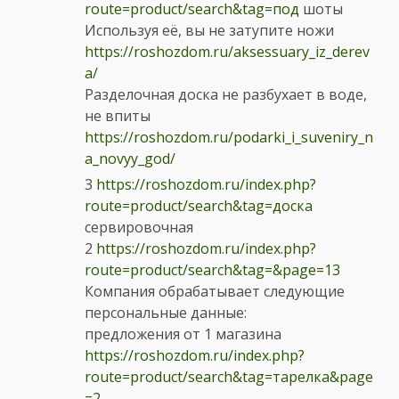
route=product/search&tag=под
шоты
Используя её, вы не затупите ножи
https://roshozdom.ru/aksessuary_iz_derev
a/
Разделочная доска не разбухает в воде,
не впиты
https://roshozdom.ru/podarki_i_suveniry_n
a_novyy_god/
3
https://roshozdom.ru/index.php?
route=product/search&tag=доска
сервировочная
2
https://roshozdom.ru/index.php?
route=product/search&tag=&page=13
Компания обрабатывает следующие
персональные данные:
предложения от 1 магазина
https://roshozdom.ru/index.php?
route=product/search&tag=тарелка&page
=2