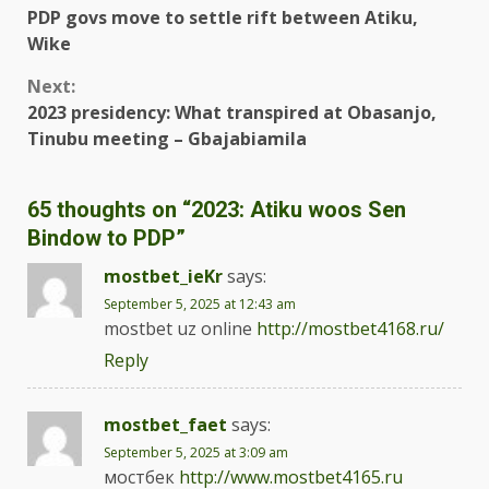
PDP govs move to settle rift between Atiku,
Wike
Next:
2023 presidency: What transpired at Obasanjo,
Tinubu meeting – Gbajabiamila
65 thoughts on “
2023: Atiku woos Sen
Bindow to PDP
”
mostbet_ieKr
says:
September 5, 2025 at 12:43 am
mostbet uz online
http://mostbet4168.ru/
Reply
mostbet_faet
says:
September 5, 2025 at 3:09 am
мостбек
http://www.mostbet4165.ru