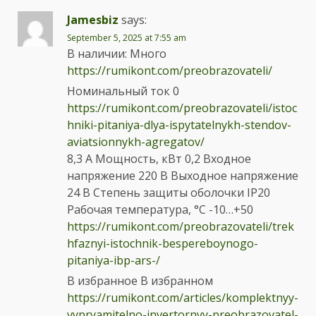
Jamesbiz
says:
September 5, 2025 at 7:55 am
В наличии: Много
https://rumikont.com/preobrazovateli/
Номинальный ток 0
https://rumikont.com/preobrazovateli/istoc
hniki-pitaniya-dlya-ispytatelnykh-stendov-
aviatsionnykh-agregatov/
8,3 А Мощность, кВт 0,2 Входное
напряжение 220 В Выходное напряжение
24 В Степень защиты оболочки IP20
Рабочая температура, °C -10…+50
https://rumikont.com/preobrazovateli/trek
hfaznyi-istochnik-bespereboynogo-
pitaniya-ibp-ars-/
В избранное В избранном
https://rumikont.com/articles/komplektnyy-
vypryamitelno-invertornyy-preobrazovatel-