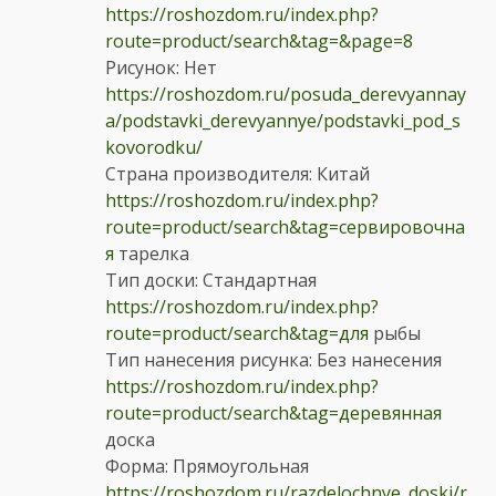
https://roshozdom.ru/index.php?
route=product/search&tag=&page=8
Рисунок: Нет
https://roshozdom.ru/posuda_derevyannay
a/podstavki_derevyannye/podstavki_pod_s
kovorodku/
Страна производителя: Китай
https://roshozdom.ru/index.php?
route=product/search&tag=сервировочна
я
тарелка
Тип доски: Стандартная
https://roshozdom.ru/index.php?
route=product/search&tag=для
рыбы
Тип нанесения рисунка: Без нанесения
https://roshozdom.ru/index.php?
route=product/search&tag=деревянная
доска
Форма: Прямоугольная
https://roshozdom.ru/razdelochnye_doski/r